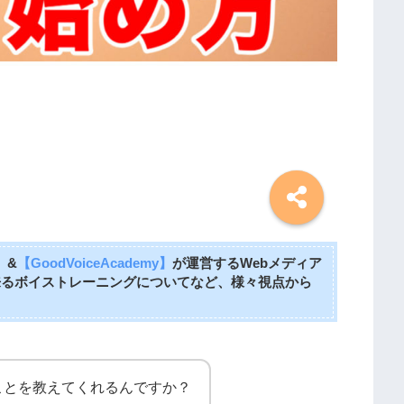
】
&
【GoodVoiceAcademy】
が運営するWebメディア
来るボイストレーニングについてなど、様々視点から
ことを教えてくれるんですか？