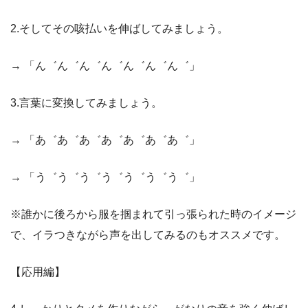
2.そしてその咳払いを伸ばしてみましょう。
→ 「ん゛ん゛ん゛ん゛ん゛ん゛ん゛」
3.言葉に変換してみましょう。
→ 「あ゛あ゛あ゛あ゛あ゛あ゛あ゛」
→ 「う゛う゛う゛う゛う゛う゛う゛」
※誰かに後ろから服を掴まれて引っ張られた時のイメージ
で、イラつきながら声を出してみるのもオススメです。
【応用編】